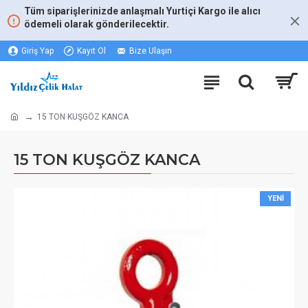
Tüm siparişlerinizde anlaşmalı Yurtiçi Kargo ile alıcı
ödemeli olarak gönderilecektir.
Giriş Yap
Kayıt Ol
Bize Ulaşın
15 TON KUŞGÖZ KANCA
15 TON KUŞGÖZ KANCA
YENI